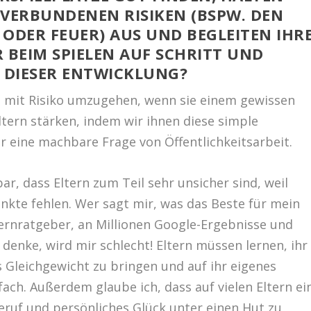
 VERBUNDENEN RISIKEN (BSPW. DEN
DER FEUER) AUS UND BEGLEITEN IHR
 BEIM SPIELEN AUF SCHRITT UND
N DIESER ENTWICKLUNG?
n, mit Risiko umzugehen, wenn sie einem gewissen
ltern stärken, indem wir ihnen diese simple
ür eine machbare Frage von Öffentlichkeitsarbeit.
bar, dass Eltern zum Teil sehr unsicher sind, weil
kte fehlen. Wer sagt mir, was das Beste für mein
ternratgeber, an Millionen Google-Ergebnisse und
denke, wird mir schlecht! Eltern müssen lernen, ihr
s Gleichgewicht zu bringen und auf ihr eigenes
nfach. Außerdem glaube ich, dass auf vielen Eltern ei
Beruf und persönliches Glück unter einen Hut zu