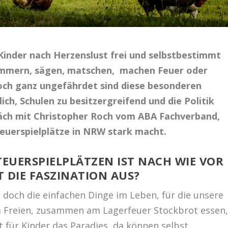
Kinder nach Herzenslust frei und selbstbestimmt
hämmern, sägen, matschen, machen Feuer oder
och ganz ungefährdet sind diese besonderen
lich, Schulen zu besitzergreifend und die Politik
räch mit Christopher Roch vom ABA Fachverband,
nteuerspielplätze in NRW stark macht.
TEUERSPIELPLÄTZEN IST NACH WIE VOR
DIE FASZINATION AUS?
 doch die einfachen Dinge im Leben, für die unsere
m Freien, zusammen am Lagerfeuer Stockbrot essen
 für Kinder das Paradies, da können selbst