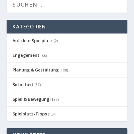
KATEGORIEN
Auf dem Spielplatz
(2)
Engagement
(88)
Planung & Gestaltung
(108)
Sicherheit
(57)
Spiel & Bewegung
(137)
Spielplatz-Tipps
(124)