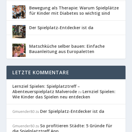
Bewegung als Therapie: Warum Spielplätze
für Kinder mit Diabetes so wichtig sind
Der Spielplatz-Entdecker ist da
Matschküche selber bauen: Einfache
Bauanleitung aus Europaletten
LETZTE KOMMENTARE
Lernziel Spielen: Spielplatztreff –
Abenteuerspielplatz Malverode
Lernziel Spielen:
zu
Wie Kinder das Spielen neu entdecken
Der Spielplatz-Entdecker ist da
Gmuender80
zu
So profitieren Städte: 5 Gründe für
Gmuender80
zu
die Spielplatztreff App