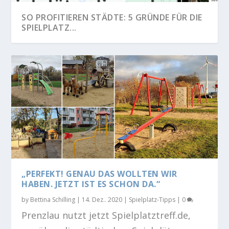
SO PROFITIEREN STÄDTE: 5 GRÜNDE FÜR DIE
SPIELPLATZ...
„PERFEKT! GENAU DAS WOLLTEN WIR
CLOPPENBURGS SPIELPLÄTZE
SPIELPLÄTZE IM LANDKREIS ROTTAL-INN PER
PER SPIELPLATZTREFF APP DIE SCHÖNSTEN
SCHORNDORFER SPIELPLÄTZE PER
HABEN. JETZT IST ES SCHON DA.“
ÜBERSICHTLICH IN DER SPIE...
SPIELPLATZ...
SPIELPLÄTZE ...
SPIELPLATZTREFF APP
by
Bettina Schilling
|
14. Dez.. 2020
|
Spielplatz-Tipps
|
0
Prenzlau nutzt jetzt Spielplatztreff.de,