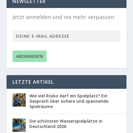
NEWSLETTER
Jetzt anmelden und nix mehr verpassen.
LETZTE ARTIKEL
Wie viel Risiko darf ein Spielplatz? Ein
Gespräch über sichere und spannende
Spielräume
Die schönsten Wasserspielplätze in
Deutschland 2026