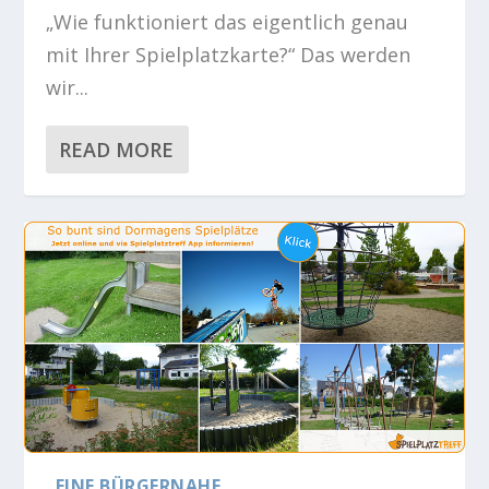
„Wie funktioniert das eigentlich genau
mit Ihrer Spielplatzkarte?“ Das werden
wir...
READ MORE
„EINE BÜRGERNAHE