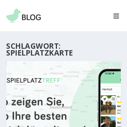
SCHLAGWORT:
SPIELPLATZKARTE