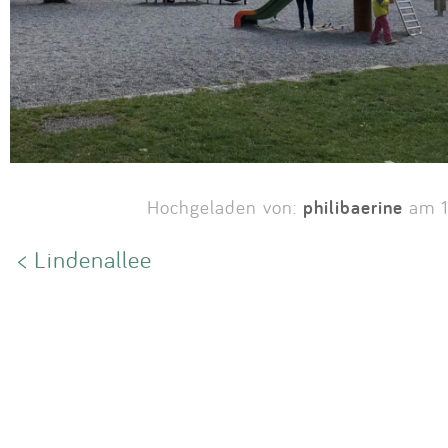
philibaerine
Hochgeladen von:
am 1
< Lindenallee