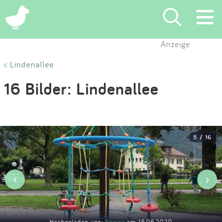
×
Anzeige
Suchen
< Lindenallee
16 Bilder: Lindenallee
Eintragen
App
5 / 16
Blog
Partner
‹
›
Kontakt
Hochgeladen von:
Regina
am 15.06.2020