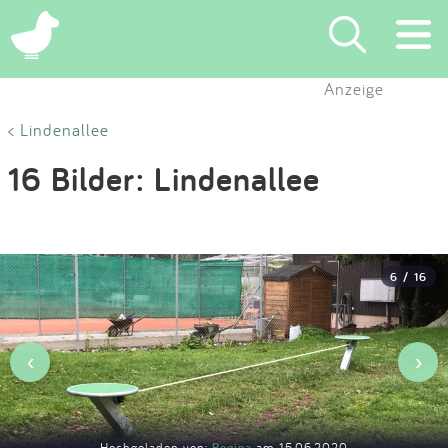
×
Anzeige
Suchen
< Lindenallee
16 Bilder: Lindenallee
Eintragen
App
6 / 16
Blog
Partner
‹
›
Kontakt
Hochgeladen von:
Regina
am 15.06.2020