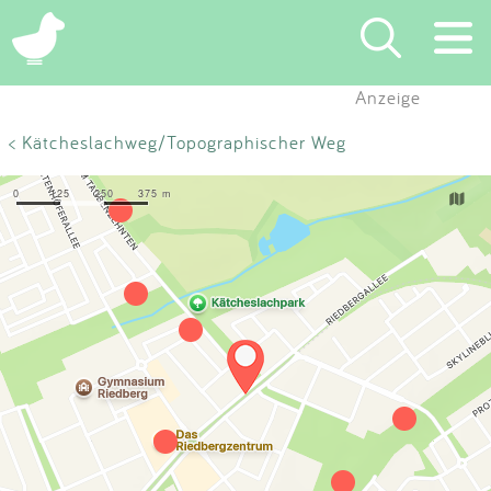
×
Anzeige
Suchen
< Kätcheslachweg/Topographischer Weg
Eintragen
App
Blog
Partner
Kontakt