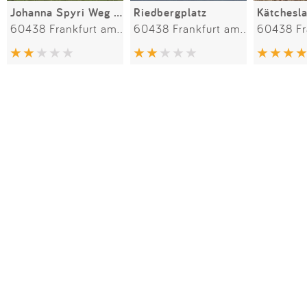
Johanna Spyri Weg 25
Riedbergplatz
Kätchesl
60438 Frankfurt am Main
60438 Frankfurt am Main