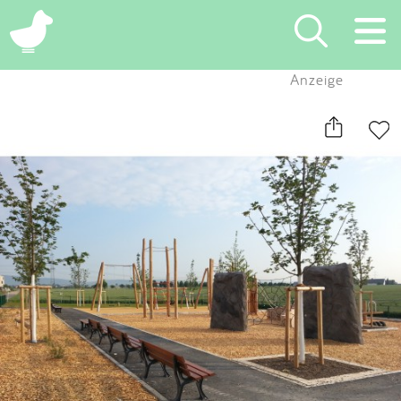
×
Anzeige
Suchen
Eintragen
App
Blog
Partner
Kontakt