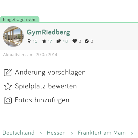
Eingetragen von:
GymRiedberg
15
17
48
0
0
Aktualisiert am: 20.05.2014
Änderung vorschlagen
Spielplatz bewerten
Fotos hinzufügen
Deutschland
>
Hessen
>
Frankfurt am Main
>