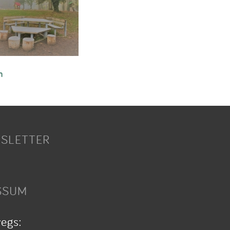
n
SLETTER
SSUM
wegs: