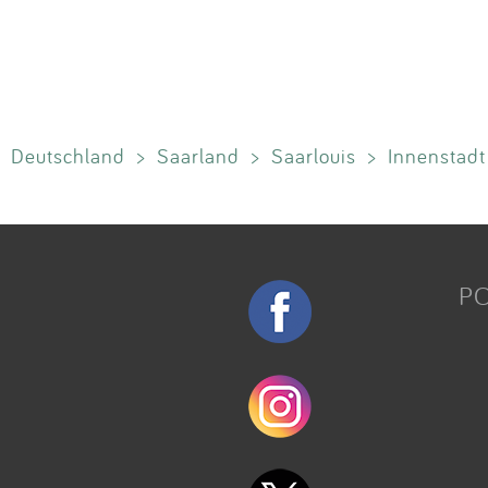
Deutschland
>
Saarland
>
Saarlouis
>
Innenstadt
P