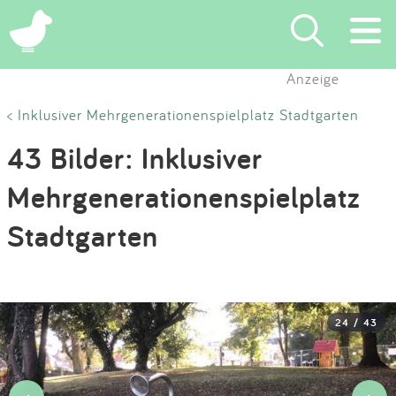
×
Anzeige
Suchen
< Inklusiver Mehrgenerationenspielplatz Stadtgarten
43 Bilder: Inklusiver
Eintragen
Mehrgenerationenspielplatz
App
Stadtgarten
Blog
Partner
24 / 43
Kontakt