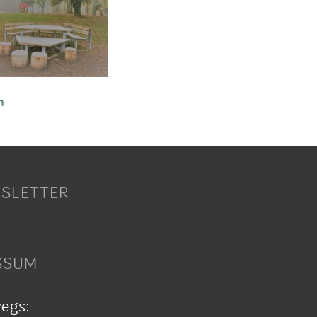
n
SLETTER
SSUM
wegs: