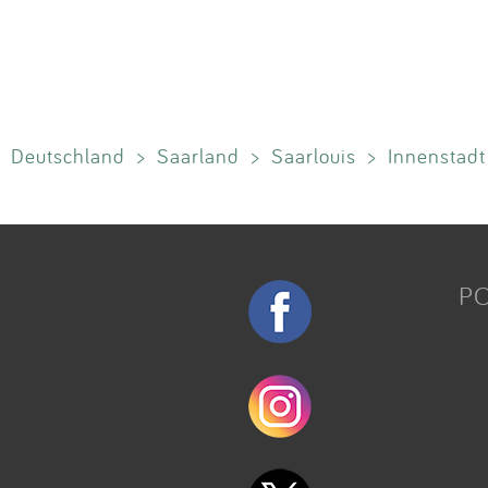
Deutschland
>
Saarland
>
Saarlouis
>
Innenstadt
P