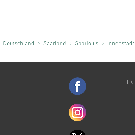
Deutschland
>
Saarland
>
Saarlouis
>
Innenstadt
P