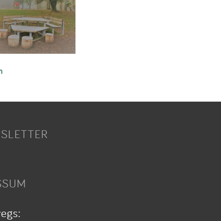
n
SLETTER
SSUM
wegs: