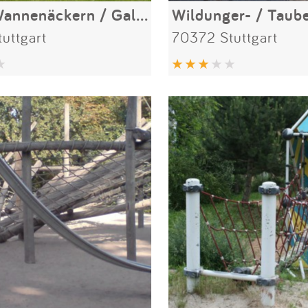
In den Wannenäckern / Galgenäcker
uttgart
70372 Stuttgart