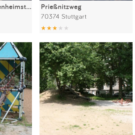
Wildunger- / Taubenheimstraße
Prießnitzweg
70374 Stuttgart