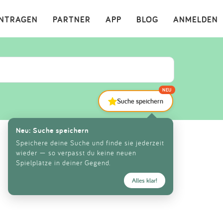
×
INTRAGEN
PARTNER
APP
BLOG
ANMELDEN
NEU
Suche speichern
Neu: Suche speichern
Speichere deine Suche und finde sie jederzeit
wieder — so verpasst du keine neuen
Spielplätze in deiner Gegend.
Alles klar!