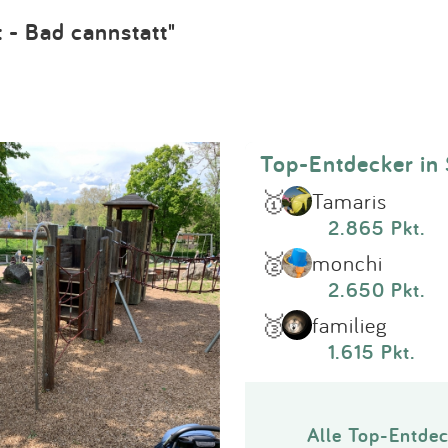
Impressum
 - Bad cannstatt"
Anmelden
Top-Entdecker in 
🥇
Tamaris
2.865 Pkt.
🥈
monchi
2.650 Pkt.
🥉
familieg
1.615 Pkt.
Alle Top-Entdec