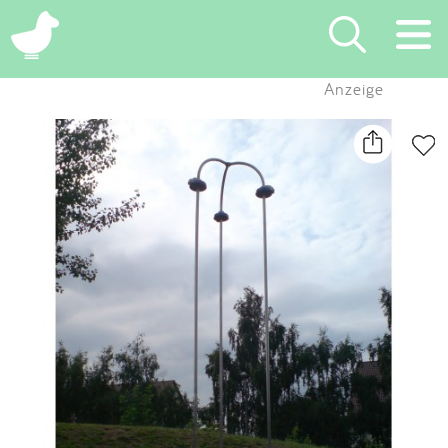
×
Anzeige
Suchen
Eintragen
App
Blog
Partner
Kontakt