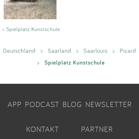
< Spielplatz Kunstschule
Deutschland
>
Saarland
>
Saarlouis
>
Picard
Spielplatz Kunstschule
>
APP
PODCAST
BLOG
NEWSLETTER
KONTAKT
PARTNER