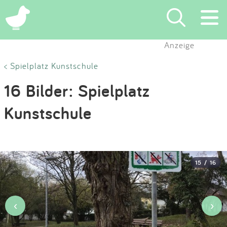
×
Anzeige
Suchen
< Spielplatz Kunstschule
16 Bilder: Spielplatz
Eintragen
Kunstschule
App
Blog
15 / 16
Partner
Kontakt
‹
›