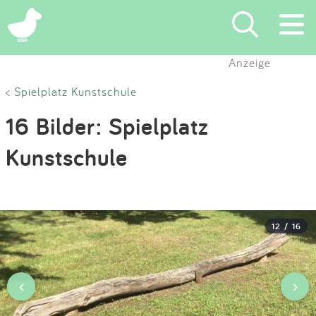
×
Anzeige
Suchen
< Spielplatz Kunstschule
16 Bilder: Spielplatz
Eintragen
Kunstschule
App
Blog
12 / 16
Partner
Kontakt
‹
›