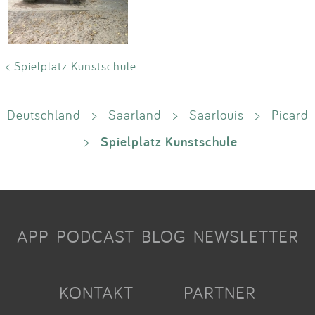
< Spielplatz Kunstschule
Deutschland
>
Saarland
>
Saarlouis
>
Picard
Spielplatz Kunstschule
>
APP
PODCAST
BLOG
NEWSLETTER
KONTAKT
PARTNER