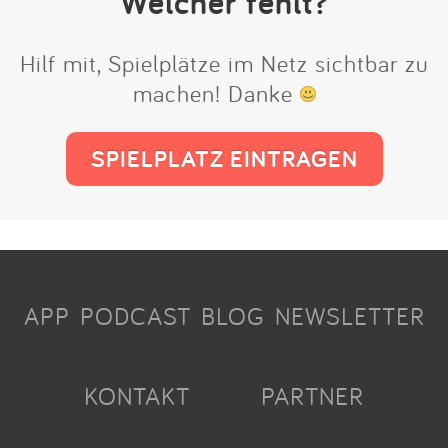
Welcher fehlt?
Hilf mit, Spielplätze im Netz sichtbar zu
machen! Danke
SPIELPLATZ EINTRAGEN
APP
PODCAST
BLOG
NEWSLETTER
KONTAKT
PARTNER