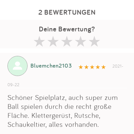
2 BEWERTUNGEN
Deine Bewertung?
Bluemchen2103
2021-
09-22
Schöner Spielplatz, auch super zum
Ball spielen durch die recht große
Fläche. Klettergerüst, Rutsche,
Schaukeltier, alles vorhanden.