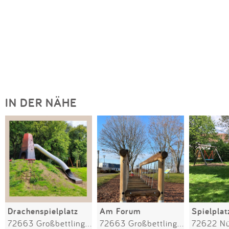
IN DER NÄHE
Drachenspielplatz
Am Forum
72663 Großbettlingen
72663 Großbettlingen
72622 Nü