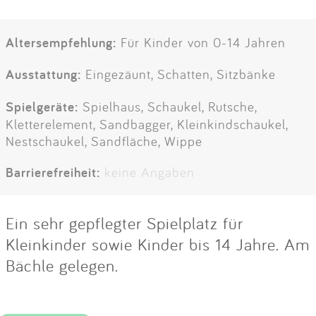
Altersempfehlung:
Für Kinder von 0-14 Jahren
Ausstattung:
Eingezäunt, Schatten, Sitzbänke
Spielgeräte:
Spielhaus, Schaukel, Rutsche,
Kletterelement, Sandbagger, Kleinkindschaukel,
Nestschaukel, Sandfläche, Wippe
Barrierefreiheit:
keine Angaben
Ein sehr gepflegter Spielplatz für
Kleinkinder sowie Kinder bis 14 Jahre. Am
Bächle gelegen.