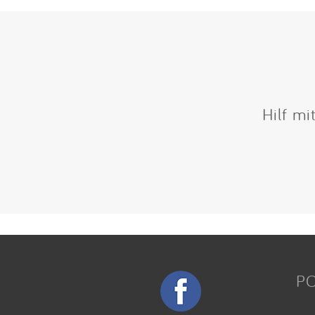
Hilf mi
P