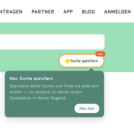
×
INTRAGEN
PARTNER
APP
BLOG
ANMELDEN
NEU
Suche speichern
Neu: Suche speichern
Speichere deine Suche und finde sie jederzeit
wieder — so verpasst du keine neuen
Spielplätze in deiner Gegend.
Alles klar!