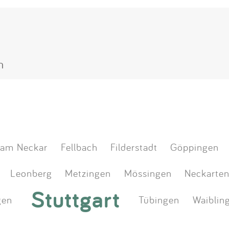
n
 am Neckar
Fellbach
Filderstadt
Göppingen
Leonberg
Metzingen
Mössingen
Neckarten
Stuttgart
gen
Tübingen
Waiblin