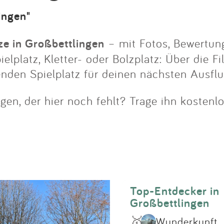
Impressum
ingen"
Anmelden
ze in Großbettlingen
– mit Fotos, Bewertun
lplatz, Kletter- oder Bolzplatz: Über die Fi
nden Spielplatz für deinen nächsten Ausflu
gen, der hier noch fehlt? Trage ihn kostenl
Top-Entdecker in
Großbettlingen
🥇
Wunderkunft