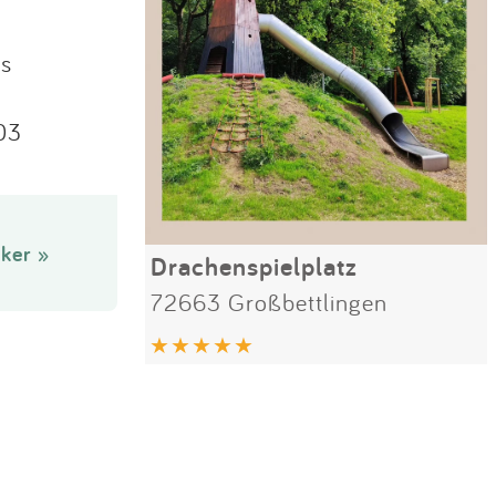
s
03
ker »
Drachenspielplatz
72663 Großbettlingen