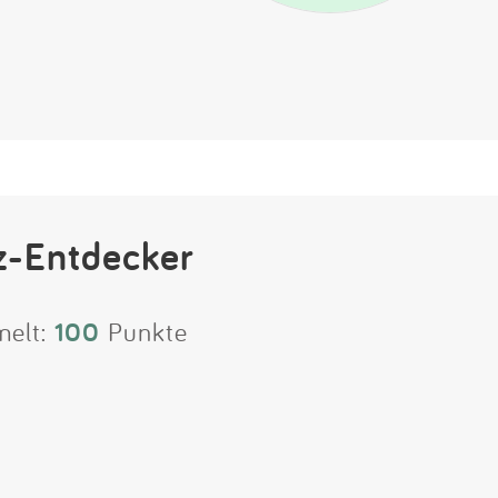
z-Entdecker
melt:
100
Punkte