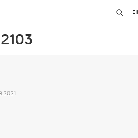
E
n2103
Suchen
Eintragen
App
Blog
09.2021
Partner
Kontakt