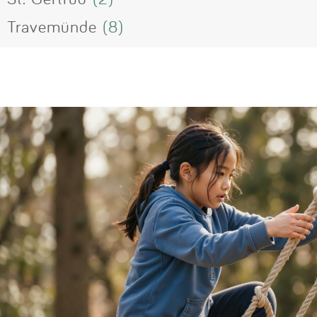
Travemünde
(8)