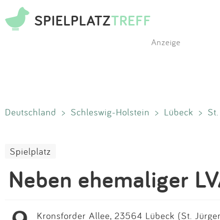
SPIELPLATZ
TREFF
Anzeige
Deutschland
>
Schleswig-Holstein
>
Lübeck
>
St
Spielplatz
Neben ehemaliger L
Kronsforder Allee, 23564 Lübeck (St. Jürgen