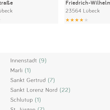
traße
Friedrich-Wilhel
übeck
23564 Lübeck
Innenstadt
(9)
Marli
(1)
Sankt Gertrud
(7)
Sankt Lorenz Nord
(22)
Schlutup
(1)
St. Jürgen
(7)