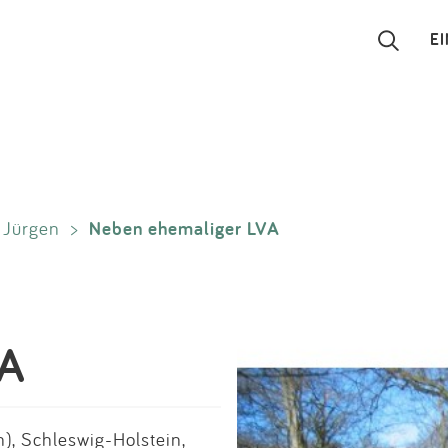
E
Suchen
Eintragen
Neben ehemaliger LVA
. Jürgen
>
App
Blog
Partner
VA
Kontakt
), Schleswig-Holstein,