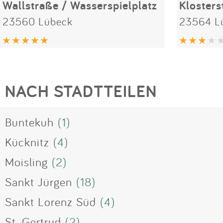
Wallstraße / Wasserspielplatz
Klosters
23560 Lübeck
23564 L
NACH STADTTEILEN
Buntekuh
(1)
Kücknitz
(4)
Moisling
(2)
Sankt Jürgen
(18)
Sankt Lorenz Süd
(4)
St. Gertrud
(2)