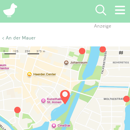
×
Anzeige
Suchen
< An der Mauer
Eintragen
App
Blog
Partner
Kontakt