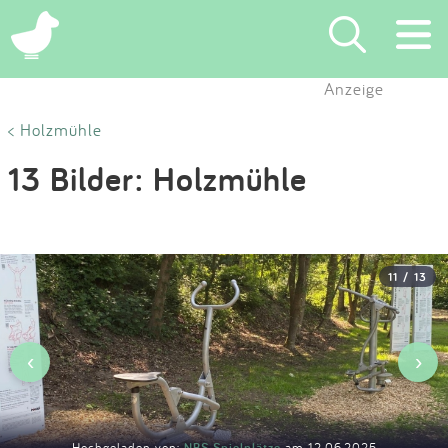
×
Anzeige
Suchen
< Holzmühle
13 Bilder: Holzmühle
Eintragen
App
11 / 13
Blog
Partner
‹
›
Kontakt
Hochgeladen von:
NBS Spielplätze
am 12.06.2025