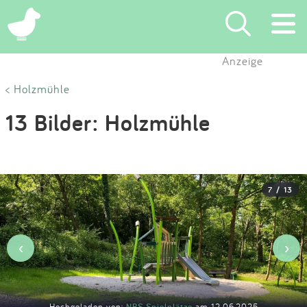
×
Anzeige
Suchen
< Holzmühle
13 Bilder: Holzmühle
Eintragen
App
7 / 13
Blog
Partner
‹
›
Kontakt
Hochgeladen von:
NBS Spielplätze
am 12.06.2025