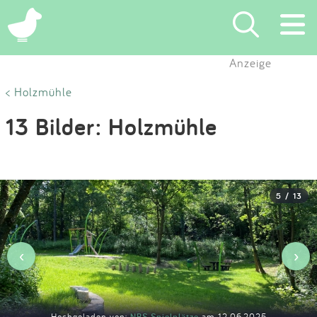
×
Anzeige
Suchen
< Holzmühle
13 Bilder: Holzmühle
Eintragen
App
5 / 13
Blog
Partner
‹
›
Kontakt
Hochgeladen von:
NBS Spielplätze
am 12.06.2025