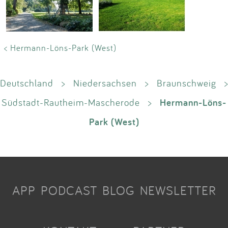
< Hermann-Löns-Park (West)
Deutschland
>
Niedersachsen
>
Braunschweig
>
Hermann-Löns-
Südstadt-Rautheim-Mascherode
>
Park (West)
APP
PODCAST
BLOG
NEWSLETTER