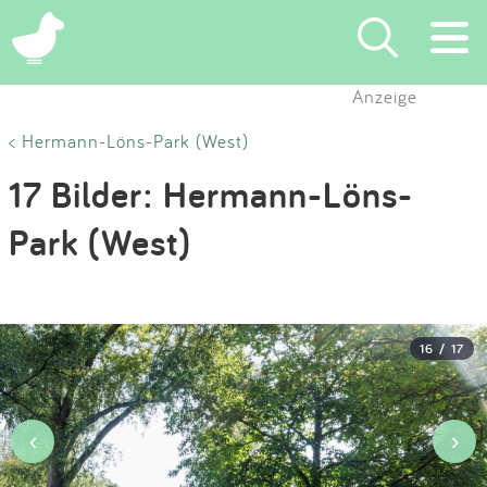
×
Anzeige
Suchen
< Hermann-Löns-Park (West)
17 Bilder: Hermann-Löns-
Eintragen
Park (West)
App
Blog
16 / 17
Partner
Kontakt
‹
›