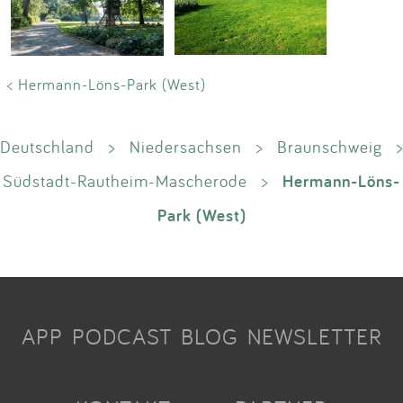
< Hermann-Löns-Park (West)
Deutschland
>
Niedersachsen
>
Braunschweig
>
Hermann-Löns-
Südstadt-Rautheim-Mascherode
>
Park (West)
APP
PODCAST
BLOG
NEWSLETTER