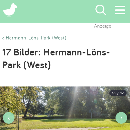
×
Anzeige
Suchen
< Hermann-Löns-Park (West)
17 Bilder: Hermann-Löns-
Eintragen
Park (West)
App
Blog
15 / 17
Partner
Kontakt
‹
›