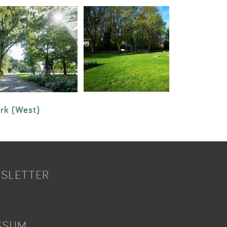
rk (West)
SLETTER
SSUM