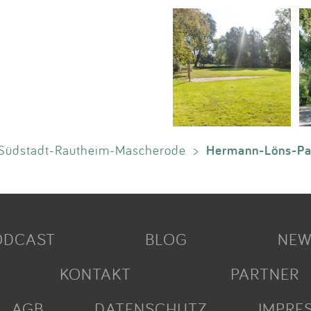
Hermann-Löns-Pa
Südstadt-Rautheim-Mascherode
>
ODCAST
BLOG
NEW
KONTAKT
PARTNER
AGB
DATENSCHUTZ
IMPRE