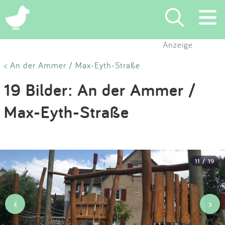
×
Anzeige
Suchen
< An der Ammer / Max-Eyth-Straße
19 Bilder: An der Ammer /
Eintragen
Max-Eyth-Straße
App
Blog
11 / 19
Partner
Kontakt
‹
›