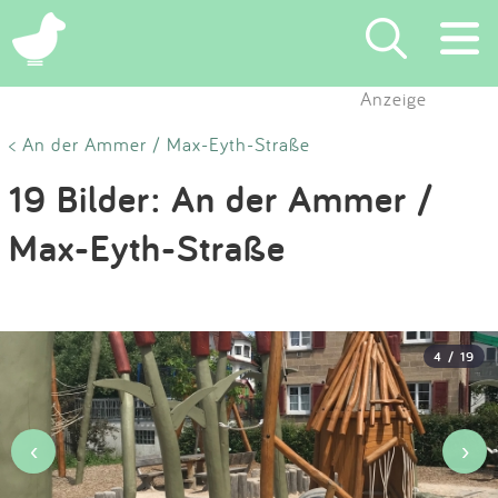
×
Anzeige
Suchen
< An der Ammer / Max-Eyth-Straße
19 Bilder: An der Ammer /
Eintragen
Max-Eyth-Straße
App
Blog
4 / 19
Partner
Kontakt
‹
›