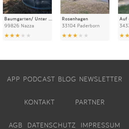
Baumgarten/ Unter den Linden
Rosenhagen
Auf
99826 Nazza
33104 Paderborn
343
APP
PODCAST
BLOG
NEWSLETTER
KONTAKT
PARTNER
AGB
DATENSCHUTZ
IMPRESSUM