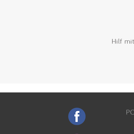
Hilf mi
P