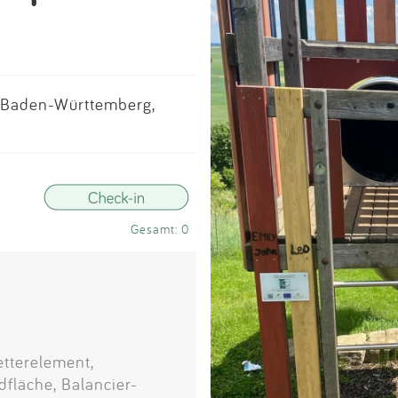
Impressum
Anmelden
, Baden-Württemberg,
Gesamt: 0
etterelement,
dfläche, Balancier-