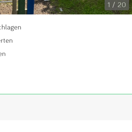
1 / 20
chlagen
erten
en