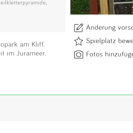
eilkletterpyramide,
Änderung vors
Spielplatz bew
opark am Kliff.
it im Jurameer.
Fotos hinzufüg