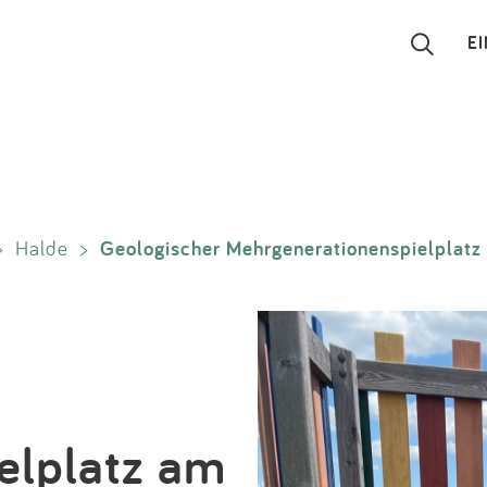
E
Suchen
Eintragen
Geologischer Mehrgenerationenspielplatz 
>
Halde
>
App
Blog
Partner
Kontakt
elplatz am