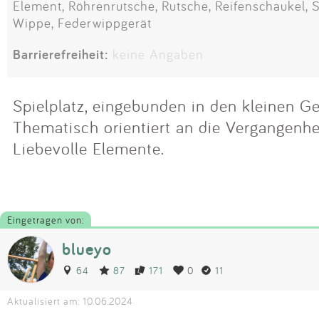
Element, Röhrenrutsche, Rutsche, Reifenschaukel, S
Wippe, Federwippgerät
Barrierefreiheit:
keine Angaben
Spielplatz, eingebunden in den kleinen Ge
Thematisch orientiert an die Vergangenhe
Liebevolle Elemente.
Eingetragen von:
blueyo
64
87
171
0
11
Aktualisiert am: 10.06.2024