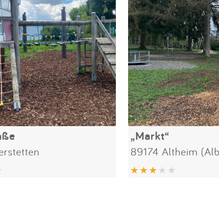
aße
„Markt“
rstetten
89174 Altheim (Alb