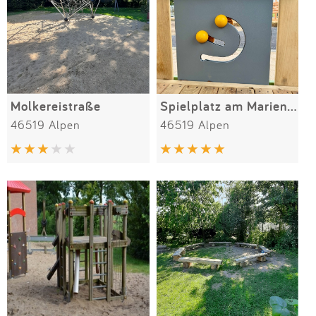
Molkereistraße
Spielplatz am Marienstift
46519 Alpen
46519 Alpen