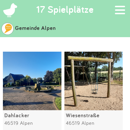
×
17 Spielplätze
Gemeinde Alpen
Suchen
Eintragen
App
Blog
Partner
Kontakt
Dahlacker
Wiesenstraße
46519 Alpen
46519 Alpen