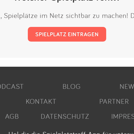
t, Spielplätze im Netz sichtbar zu machen!
SPIELPLATZ EINTRAGEN
ODCAST
BLOG
NEW
KONTAKT
PARTNER
AGB
DATENSCHUTZ
IMPRE
Hol dir die Spielplatztreff App für unter