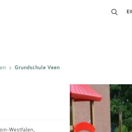
E
Suchen
Eintragen
Grundschule Veen
en
>
App
Blog
Partner
Kontakt
ein-Westfalen,