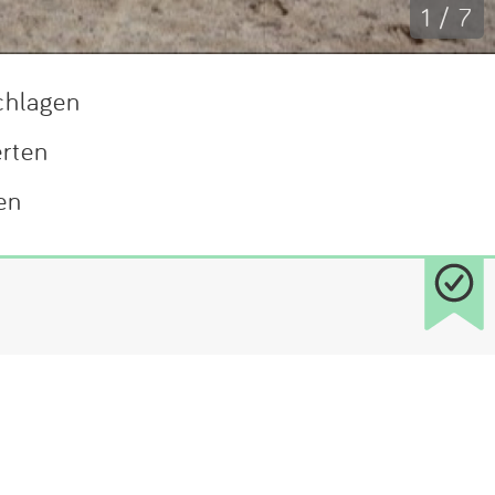
1 / 7
chlagen
erten
en