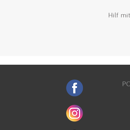
Hilf mi
P