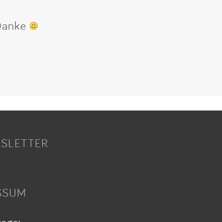
 Danke
SLETTER
SSUM
wegs: