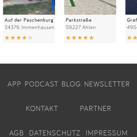
Auf der Paschenburg
Parkstraße
Gra
34376 Immenhausen
59227 Ahlen
495
APP
PODCAST
BLOG
NEWSLETTER
KONTAKT
PARTNER
AGB
DATENSCHUTZ
IMPRESSUM