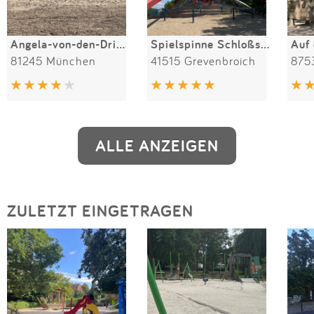
Angela-von-den-Driesch-Spielplatz
Spielspinne Schloßstraße
Auf 
81245 München
41515 Grevenbroich
ALLE ANZEIGEN
ZULETZT EINGETRAGEN