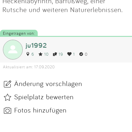
Heckenlabyrinth, Barfußweg, einer
Rutsche und weiteren Naturerlebnissen.
Eingetragen von:
ju1992
6
10
19
1
0
Aktualisiert am: 17.09.2020
Änderung vorschlagen
Spielplatz bewerten
Fotos hinzufügen