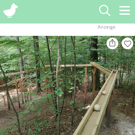
×
Anzeige
Suchen
Eintragen
App
Blog
Partner
Kontakt