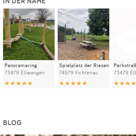
IN DER NÄHE
Panoramaring
Spielplatz der Riesen
Parkstra
73479 Ellwangen
74579 Fichtenau
73479 El
BLOG