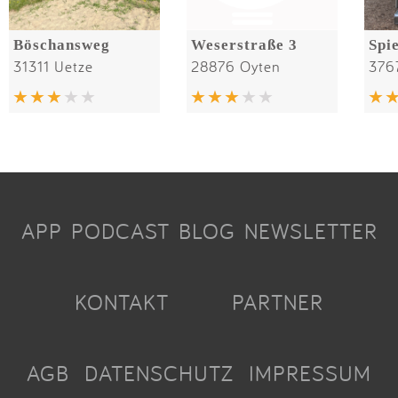
Böschansweg
Weserstraße 3
31311 Uetze
28876 Oyten
376
APP
PODCAST
BLOG
NEWSLETTER
KONTAKT
PARTNER
AGB
DATENSCHUTZ
IMPRESSUM