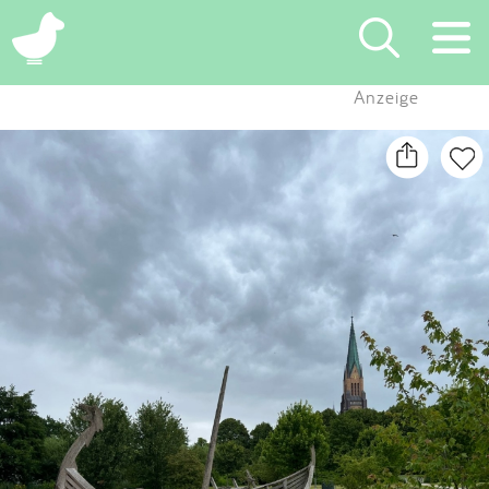
×
Anzeige
Suchen
Eintragen
App
Blog
Partner
Kontakt