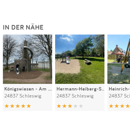
IN DER NÄHE
Königswiesen - Am Luisenbad
Hermann-Heiberg-Straße
24837 Schleswig
24837 Schleswig
24837 Sc