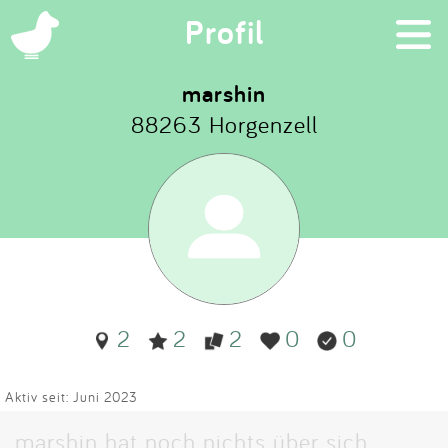
×
Profil
marshin
88263 Horgenzell
Suchen
Eintragen
App
Blog
2
2
2
0
0
Partner
Kontakt
Aktiv seit: Juni 2023
marshin hat noch nichts über sich