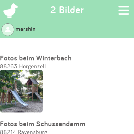
×
2 Bilder
marshin
Suchen
Eintragen
Fotos beim Winterbach
88263 Horgenzell
App
Blog
Partner
Kontakt
Fotos beim Schussendamm
88214 Ravensburg