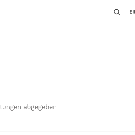
E
Suchen
Eintragen
App
Blog
Partner
rtungen abgegeben
Kontakt