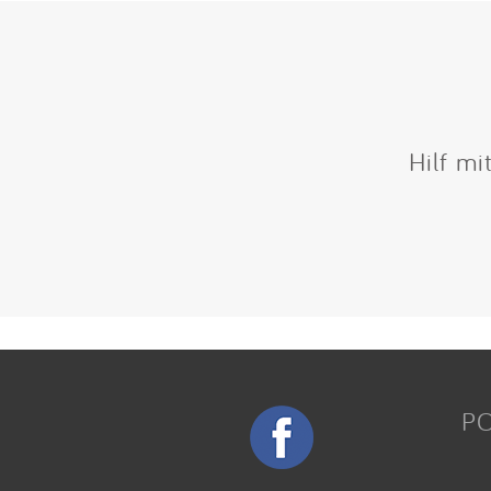
Hilf mi
P