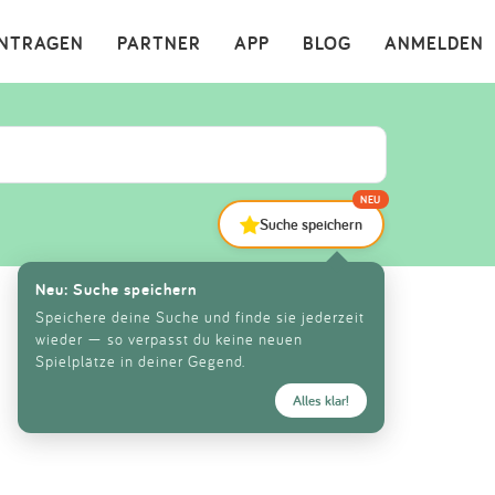
×
INTRAGEN
PARTNER
APP
BLOG
ANMELDEN
NEU
Suche speichern
Neu: Suche speichern
Speichere deine Suche und finde sie jederzeit
wieder — so verpasst du keine neuen
Spielplätze in deiner Gegend.
Alles klar!