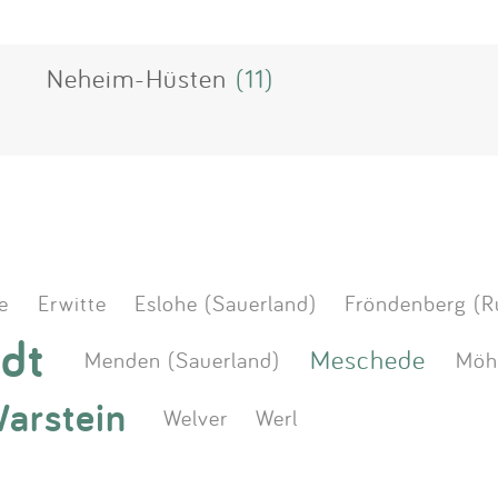
Neheim-Hüsten
(11)
e
Erwitte
Eslohe (Sauerland)
Fröndenberg (R
dt
Meschede
Menden (Sauerland)
Möh
arstein
Welver
Werl