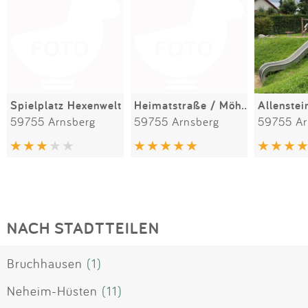
Spielplatz Hexenwelt
Heimatstraße / Möhnufer
Allenste
59755 Arnsberg
59755 Arnsberg
59755 Ar
NACH STADTTEILEN
Bruchhausen
(1)
Neheim-Hüsten
(11)