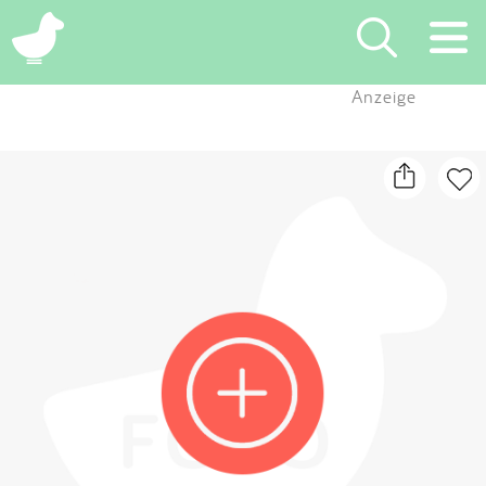
×
Anzeige
Suchen
Eintragen
App
Blog
Partner
Kontakt