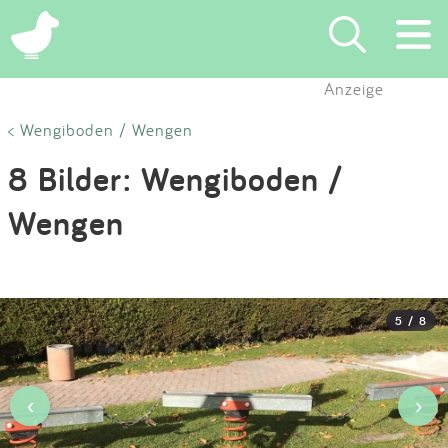
×
Anzeige
Suchen
< Wengiboden / Wengen
8 Bilder: Wengiboden /
Eintragen
Wengen
App
Blog
5 / 8
Partner
Kontakt
‹
›