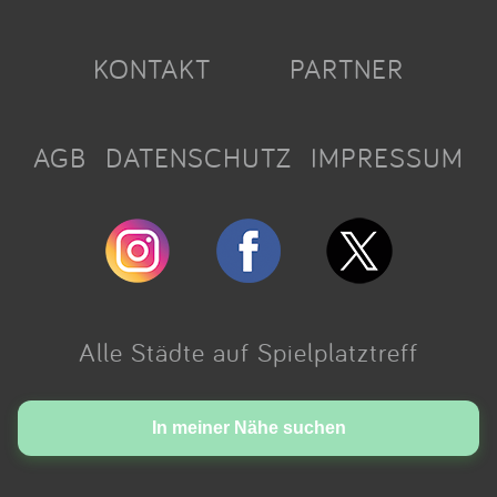
KONTAKT
PARTNER
AGB
DATENSCHUTZ
IMPRESSUM
Alle Städte auf Spielplatztreff
Made with love in Cologne.
In meiner Nähe suchen