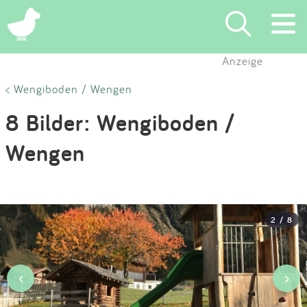
×
Anzeige
Suchen
< Wengiboden / Wengen
8 Bilder: Wengiboden /
Eintragen
Wengen
App
Blog
2 / 8
Partner
Kontakt
‹
›