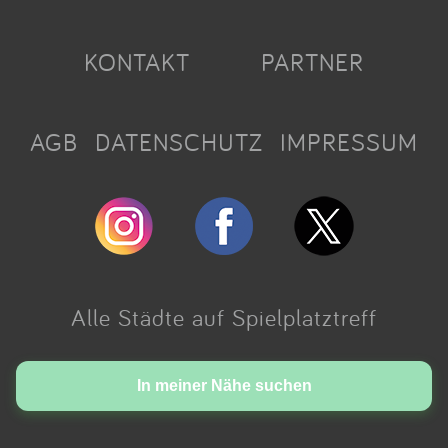
KONTAKT
PARTNER
AGB
DATENSCHUTZ
IMPRESSUM
Alle Städte auf Spielplatztreff
Made with love in Cologne.
In meiner Nähe suchen