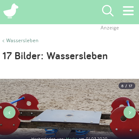
×
Anzeige
Suchen
< Wassersleben
17 Bilder: Wassersleben
Eintragen
App
8 / 17
Blog
Partner
‹
›
Kontakt
Hochgeladen von:
Marke
am 01.03.2020