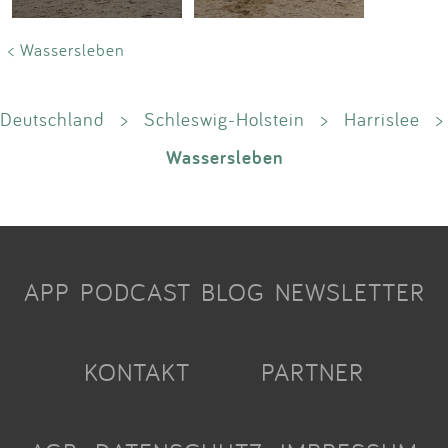
< Wassersleben
Deutschland
>
Schleswig-Holstein
>
Harrislee
>
Wassersleben
APP
PODCAST
BLOG
NEWSLETTER
KONTAKT
PARTNER