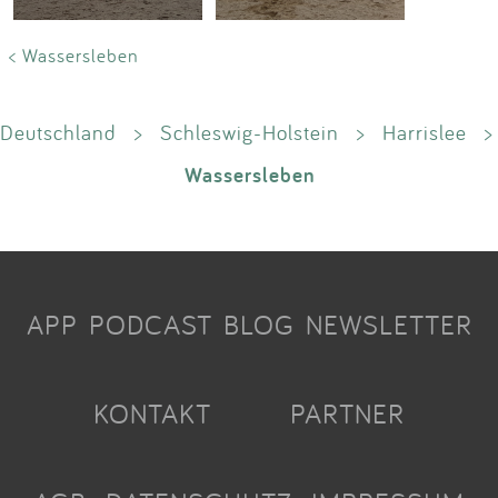
< Wassersleben
Deutschland
>
Schleswig-Holstein
>
Harrislee
>
Wassersleben
APP
PODCAST
BLOG
NEWSLETTER
KONTAKT
PARTNER