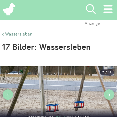
×
Anzeige
Suchen
< Wassersleben
17 Bilder: Wassersleben
Eintragen
App
7 / 17
Blog
Partner
‹
›
Kontakt
Hochgeladen von:
Marke
am 01.03.2020