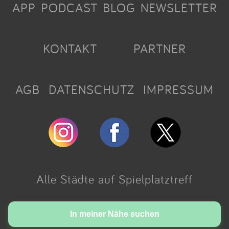
APP
PODCAST
BLOG
NEWSLETTER
KONTAKT
PARTNER
AGB
DATENSCHUTZ
IMPRESSUM
Alle Städte auf Spielplatztreff
Made with love in Cologne.
In meiner Nähe suchen