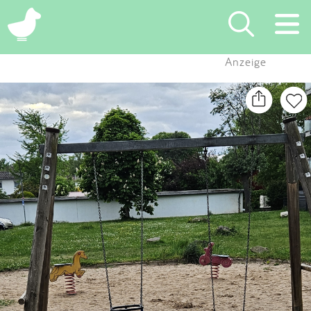
×
Anzeige
Suchen
Eintragen
App
Blog
Partner
Kontakt