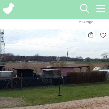
×
Anzeige
Suchen
Eintragen
App
Blog
Partner
Kontakt