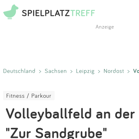
SPIELPLATZ
TREFF
Anzeige
Vo
Deutschland
>
Sachsen
>
Leipzig
>
Nordost
>
Fitness / Parkour
Volleyballfeld an der
"Zur Sandgrube"