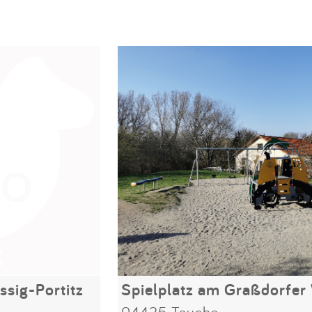
ssig-Portitz
04425 Taucha