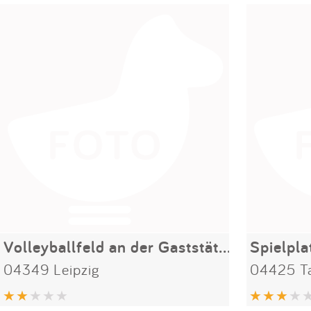
Volleyballfeld an der Gaststätte "Zur Sandgrube"
Spielpl
04349 Leipzig
04425 T