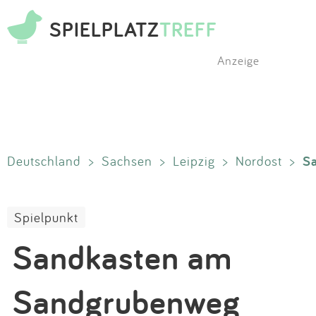
SPIELPLATZ
TREFF
Anzeige
S
Deutschland
>
Sachsen
>
Leipzig
>
Nordost
>
Spielpunkt
Sandkasten am
Sandgrubenweg