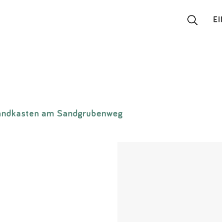
E
Suchen
Eintragen
andkasten am Sandgrubenweg
App
Blog
Partner
Kontakt