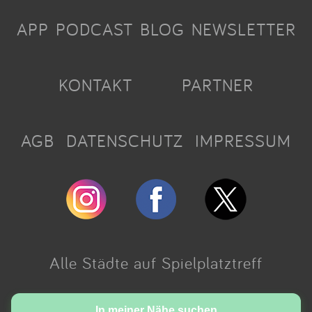
APP
PODCAST
BLOG
NEWSLETTER
KONTAKT
PARTNER
AGB
DATENSCHUTZ
IMPRESSUM
Alle Städte auf Spielplatztreff
Made with love in Cologne.
In meiner Nähe suchen