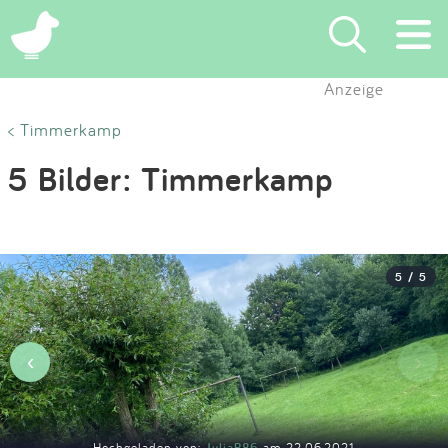
×
Anzeige
Suchen
< Timmerkamp
5 Bilder: Timmerkamp
Eintragen
App
5 / 5
Blog
Partner
‹
›
Kontakt
Hochgeladen von:
JuliaR86
am 22.06.2021